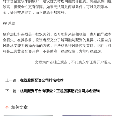
对于资金量较小的散户，建议优先考虑两融而非配资。两融虽然门槛
较高，但安全性更有保障。如果无法满足两融条件，可以先积累本
金，提升交易能力，而不是急于加杠杆。
## 总结
散户加杠杆买股是一把双刃剑，既可能带来超额收益，也可能导致本
金损失。在操作前，投资者应充分了解两融与配资的差异，根据自身
风险承受能力选择合适的方式，并严格执行风险控制策略。记住：杠
杆是工具黄金配资开户，不是赌注；稳健投资，方能行稳致远。
文章为作者独立观点，不代表永华证券开户观点
上一篇：
在线股票配资公司排名推荐
下一篇：
杭州配资平台有哪些？正规股票配资公司排名查询
相关文章