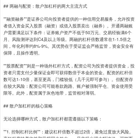
## 两融与配资：散户加杠杆的两大主流方式
**融资融券**是证券公司向投资者提供的一种信用交易服务，允许投资
者借入资金买入股票（融资）或借入股票卖出（融券）。开通两融账
户需要满足以下条件：证券账户资产不低于50万元、交易经验满6个
月、风险测评达到C4及以上等级。两融的杠杆倍数通常在1-1.5倍之
间，年化利率约8%-9%。其优势在于受证监会严格监管，资金安全有
保障，且操作透明。
**股票配资**则是一种场外杠杆方式，配资公司为投资者提供资金，投
资者只需支付少量保证金即可获得数倍于本金的资金。配资的杠杆倍
数可达1-10倍，甚至更高，门槛较低（几千元即可参与）。但配资存
在较大风险：配资公司可能卷款跑路、账户被强制平仓、资金使用受
限等。此外，配资属于灰色地带，监管相对薄弱。
## 散户加杠杆的核心策略
无论选择哪种方式，散户加杠杆都需遵循以下策略：
**1. 控制杠杆比例**：建议杠杆倍数不超过2倍，避免过度放大风险。