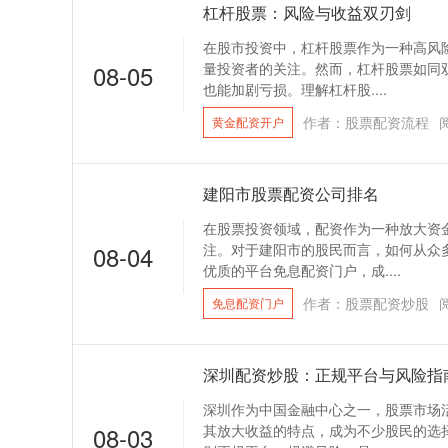
杠杆股票：风险与收益双刃剑
在股市投资中，杠杆股票作为一种高风
08-05
量投资者的关注。然而，杠杆股票如同
也能加剧亏损。理解杠杆股....
作者：股票配资流程
黄金配资开户
建阳市股票配资公司排名
在股票投资领域，配资作为一种放大资
08-04
注。对于建阳市的股民而言，如何从众
优质的平台免息配资门户，成....
作者：股票配资炒股
免息配资门户
深圳配资炒股：正规平台与风险指
深圳作为中国金融中心之一，股票市场
08-03
其放大收益的特点，成为不少股民的选