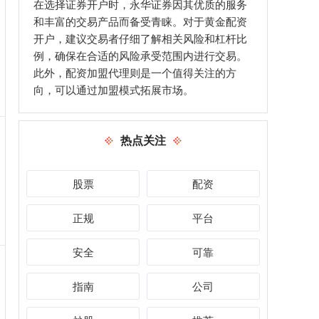
在选择证券开户时，永华证券因其优质的服务
和丰富的交易产品而备受青睐。对于黄金配资
开户，建议交易者仔细了解相关风险和杠杆比
例，确保在合适的风险承受范围内进行交易。
此外，配资加盟代理则是一个值得关注的方
向，可以通过加盟模式拓展市场。
热点关注
股票
配资
正规
平台
安全
可靠
指南
公司