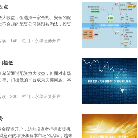
盘点
放大收益，但选择一家合规、安全的配
上不合规的配资公司逐渐被淘汰，投资
阅读：
145
栏目：
永华证券开户
门槛低
者希望通过配资放大收益，但面对市场
可靠、门槛低的平台成为关键问题。本
阅读：
200
栏目：
永华证券开户
务
黄金配资开户，助力投资者把握市场机
理财意识的增强和资本市场的活跃，越来