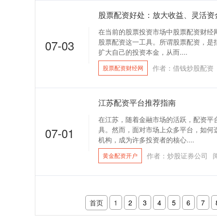
股票配资好处：放大收益、灵活资
在当前的股票投资市场中股票配资财经
07-03
股票配资这一工具。所谓股票配资，是
扩大自己的投资本金，从而....
作者：借钱炒股配资
股票配资财经网
江苏配资平台推荐指南
在江苏，随着金融市场的活跃，配资平
07-01
具。然而，面对市场上众多平台，如何
机构，成为许多投资者的核心....
作者：炒股证券公司
黄金配资开户
首页
1
2
3
4
5
6
7