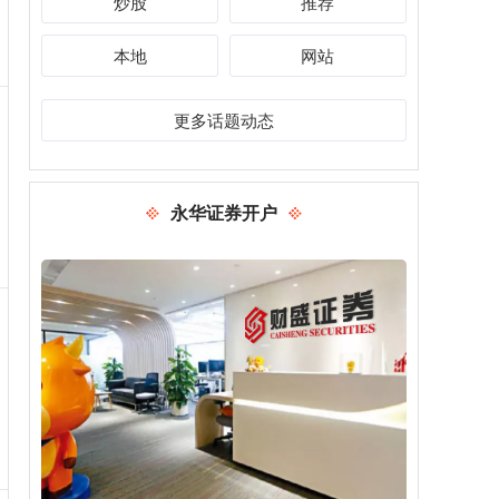
炒股
推荐
本地
网站
更多话题动态
永华证券开户