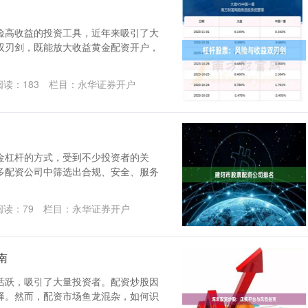
险高收益的投资工具，近年来吸引了大
双刃剑，既能放大收益黄金配资开户，
阅读：
183
栏目：
永华证券开户
金杠杆的方式，受到不少投资者的关
多配资公司中筛选出合规、安全、服务
阅读：
79
栏目：
永华证券开户
南
活跃，吸引了大量投资者。配资炒股因
择。然而，配资市场鱼龙混杂，如何识