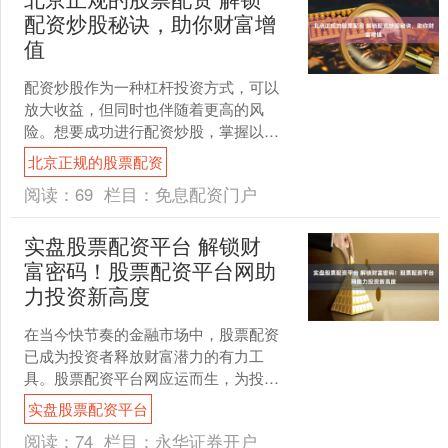
配资炒股秘诀，助你财富增
值
配资炒股作为一种杠杆投资方式，可以
放大收益，但同时也伴随着更高的风
险。想要成功进行配资炒股，掌握以下
秘诀至关重要： * **资金杠杆：**配资平
北京正规的股票配资
台提供资金杠杆，....
阅读：
69
栏目：
免息配资门户
实盘股票配资平台 解锁财
富密码！股票配资平台网助
力投资新高度
在当今快节奏的金融市场中，股票配资
已成为投资者释放财富潜力的有力工
具。股票配资平台网应运而生，为投资
者提供了便捷、高效的配资服务，助力
实盘股票配资平台
他们攀登投资高峰。 对于有....
阅读：
74
栏目：
永华证券开户