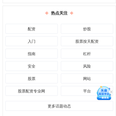
热点关注
配资
炒股
入门
股票按天配资
指南
杠杆
安全
风险
股票
网站
股票配资专业网
平台
更多话题动态