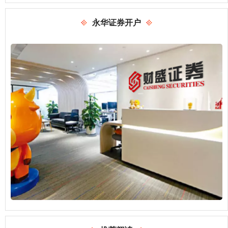
永华证券开户