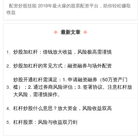
​配资炒股技能 2018年最火爆的股票配资平台，助你轻松赚取
收益
最新文章
炒股加杠杆：借钱放大收益，风险极高需谨慎
1、
炒股加杠杆的常见方式：融资融券与场外配资
2、
炒股开通杠杆需满足：1. 申请融资融券（50万资产门
槛）；2. 通过券商风险评估；3. 签署协议。注意杠杆放
3、
大风险，需谨慎操作。
杠杆炒股什么意思？放大资金，风险收益双高
4、
杠杆股票：风险与收益双刃剑
5、